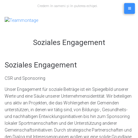
Skip
Credem în oameni și în puterea echipei.
to
content
Soziales Engagement
Soziales Engagement
CSR und Sponsoring
Unser Engagement für soziale Beiträge ist ein Spiegelbild unserer
Werte und eine Säule unserer Unternehmensidentität. Wir beteiligen
uns aktiv an Projekten, die das Wohlergehen der Gemeinden
unterstützen, in denen wir tätig sind, von Bildungs-, Gesundheits-
und nachhaltigen Entwicklungsinitiativen bis hin zum Sponsoring
lokaler Sportmannschaften und der Unterstützung anderer
Gemeinschaftsinitiativen. Durch strategische Partnerschaften und
den Dialog mit Interessengruppen wollen wir eine solide Grundlage