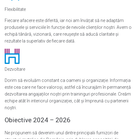
Flexibilitate
Fiecare afacere este diferită, iar noi am învățat să ne adaptăm
produsele și serviciile în funcție de nevoile clienților noștri. Avem o
echipă tânără, vizionară, care reușește să aducă claritate și
rezultate la superlativ de fiecare dată.
Dezvoltare
Dorim să evoluăm constant ca oameni și organizație. Informația
este cea care ne face valoroși, astfel că încurajăm în permanență
dezvoltarea angajaților noștri prin traininguri profesionale. Creăm
echipe atât în interiorul organizației, cât și împreună cu partenerii
noștri.
Obiective 2024 – 2026
Ne propunem să devenim unul dintre principalii furnizori de