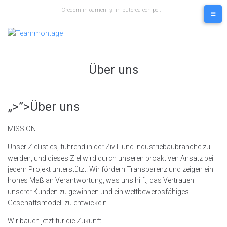
Skip
Credem în oameni și în puterea echipei.
to
content
Über uns
„>”>Über uns
MISSION
Unser Ziel ist es, führend in der Zivil- und Industriebaubranche zu
werden, und dieses Ziel wird durch unseren proaktiven Ansatz bei
jedem Projekt unterstützt. Wir fördern Transparenz und zeigen ein
hohes Maß an Verantwortung, was uns hilft, das Vertrauen
unserer Kunden zu gewinnen und ein wettbewerbsfähiges
Geschäftsmodell zu entwickeln.
Wir bauen jetzt für die Zukunft.