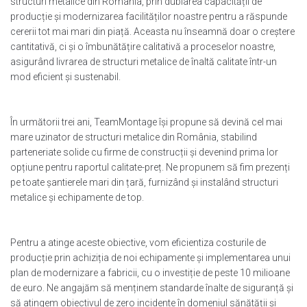
structuri metalice din România, prin dublarea capacității de
producție și modernizarea facilităților noastre pentru a răspunde
cererii tot mai mari din piață. Aceasta nu înseamnă doar o creștere
cantitativă, ci și o îmbunătățire calitativă a proceselor noastre,
asigurând livrarea de structuri metalice de înaltă calitate într-un
mod eficient și sustenabil.
În următorii trei ani, TeamMontage își propune să devină cel mai
mare uzinator de structuri metalice din România, stabilind
parteneriate solide cu firme de construcții și devenind prima lor
opțiune pentru raportul calitate-preț. Ne propunem să fim prezenți
pe toate șantierele mari din țară, furnizând și instalând structuri
metalice și echipamente de top.
Pentru a atinge aceste obiective, vom eficientiza costurile de
producție prin achiziția de noi echipamente și implementarea unui
plan de modernizare a fabricii, cu o investiție de peste 10 milioane
de euro. Ne angajăm să menținem standarde înalte de siguranță și
să atingem obiectivul de zero incidente în domeniul sănătății și