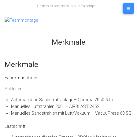
Skip
Credem în oameni și în puterea echipei.
to
content
Merkmale
Merkmale
Fabrikmaschinen
Schleifen
Automatische Sandstrahlanlage – Gamma 2050-6TR
Manuelles Luftstrahlen 200 l – AIRBLAST 2452
Manuelles Sandstrahlen mit Luft/Vakuum – VacuuPress 60 SG
Lastschrift