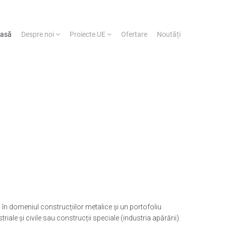
asă
Despre noi
Proiecte UE
Ofertare
Noutăți
n domeniul construcțiilor metalice și un portofoliu
riale și civile sau construcții speciale (industria apărării).