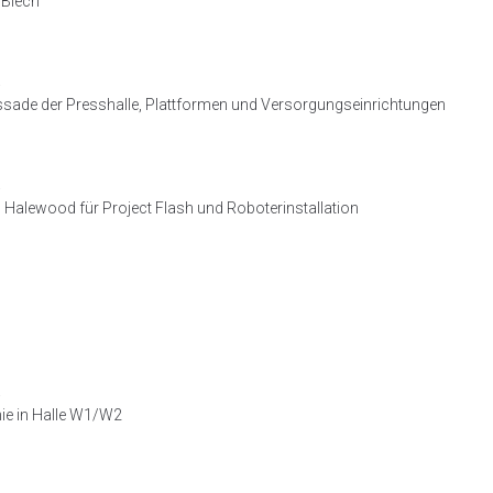
 Blech
a
ssade der Presshalle, Plattformen und Versorgungseinrichtungen
a
Halewood für Project Flash und Roboterinstallation
a
nie in Halle W1/W2