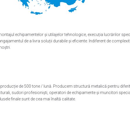
montajul echipamentelor și utilajelor tehnologice, execuția lucrărilor spec
ajamentul de a livra soluții durabile și eficiente. Indiferent de complexi
noștri.
roducție de 500 tone / lună. Producem structură metalică pentru diferite 
ructurali, sudori profesioniști, operatori de echipamente și muncitori spec
usele finale sunt de cea mai înaltă calitate.