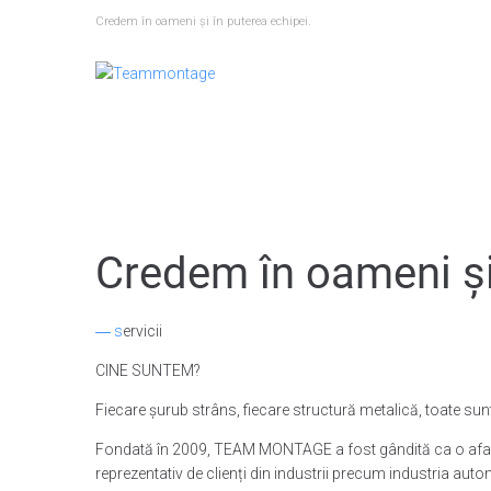
Skip
Credem în oameni și în puterea echipei.
to
content
Credem în oameni și 
― s
ervicii
CINE SUNTEM?
Fiecare șurub strâns, fiecare structură metalică, toate sunt
Fondată în 2009, TEAM MONTAGE a fost gândită ca o afacer
reprezentativ de clienți din industrii precum industria automo