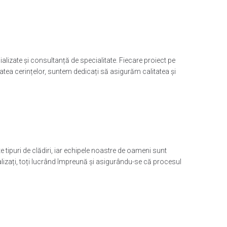
ializate și consultanță de specialitate. Fiecare proiect pe
tatea cerințelor, suntem dedicați să asigurăm calitatea și
tipuri de clădiri, iar echipele noastre de oameni sunt
ializați, toți lucrând împreună și asigurându-se că procesul