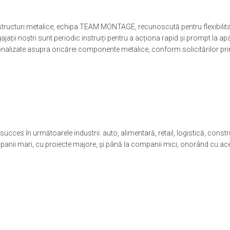
e structuri metalice, echipa TEAM MONTAGE, recunoscută pentru flexibilita
Angajații noștri sunt periodic instruiți pentru a acționa rapid și prompt la apa
lizate asupra oricărei componente metalice, conform solicitărilor pri
în următoarele industrii: auto, alimentară, retail, logistică, construcții
mpanii mari, cu proiecte majore, și până la companii mici, onorând cu ace