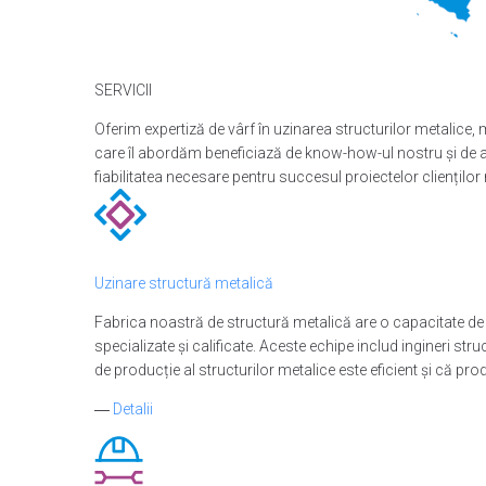
SERVICII
Oferim expertiză de vârf în uzinarea structurilor metalice, 
care îl abordăm beneficiază de know-how-ul nostru și de ang
fiabilitatea necesare pentru succesul proiectelor clienților 
Uzinare structură metalică
Fabrica noastră de structură metalică are o capacitate de p
specializate și calificate. Aceste echipe includ ingineri st
de producție al structurilor metalice este eficient și că prod
―
Detalii