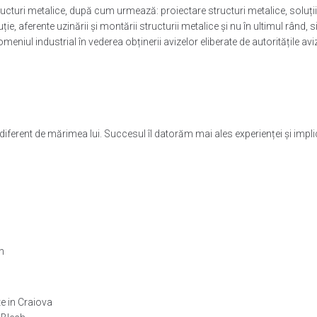
cturi metalice, după cum urmează: proiectare structuri metalice, soluții d
uție, aferente uzinării și montării structurii metalice și nu în ultimul rând
meniul industrial în vederea obținerii avizelor eliberate de autoritățile av
indiferent de mărimea lui. Succesul îl datorăm mai ales experienței și 
n
e in Craiova