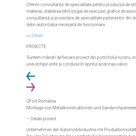
Oferim consultanță de specialitate pentru producția de stru
material, stabilirea tehnologiei de execuție, grafice de exec
consultanță și proiectare de specialitate partenerilor din do
dețin autorizația necesară de funcționare.
―
Detalii
PROIECTE
Suntem mândri de fiecare proiect din portofoliul nostru, 
unei echipe unite și conduse în spiritul acelorași valori.
QFort România
Montage von Metallkonstruktionen und Sandwichpaneele
— Detalii proiect
Unternehmen der Automobilindustrie mit Produktionsstätt