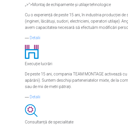
„>”>Montaj de echipamente și utilaje tehnologice
Cu o experiență de peste 15 ani, în industria producției d
(ingineri, lăcătuși, sudori, electricieni, operatori utilaje). 
avem capacitatea necesară să efectuăm modificări persona
―
Detalii
Execuție lucrări
De peste 15 ani, compania TEAM MONTAGE activează cu succes 
apărării). Suntem deschiși parteneriatelor mixte, de la co
sau de mii de metri pătrați.
―
Detalii
Consultanță de specialitate